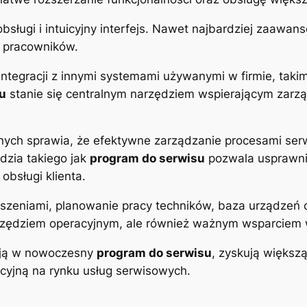
bsługi i intuicyjny interfejs. Nawet najbardziej zaawa
la pracowników.
integracji z innymi systemami używanymi w firmie, tak
u
stanie się centralnym narzędziem wspierającym zarz
nych sprawia, że efektywne zarządzanie procesami ser
dzia takiego jak
program do serwisu
pozwala usprawnić
obsługi klienta.
łoszeniami, planowanie pracy techników, baza urządze
narzędziem operacyjnym, ale również ważnym wsparciem
tują w nowoczesny
program do serwisu
, zyskują większ
cyjną na rynku usług serwisowych.