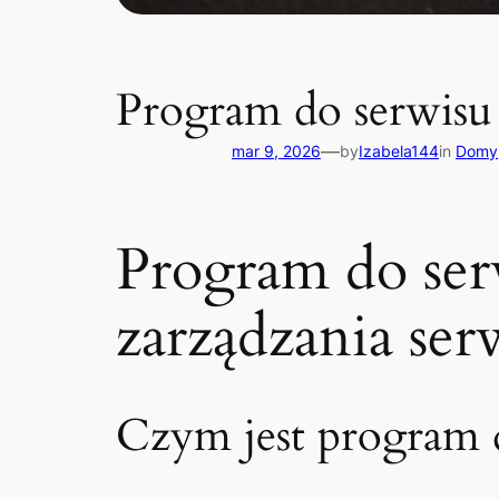
Program do serwisu
—
mar 9, 2026
by
Izabela144
in
Domy
Program do ser
zarządzania se
Czym jest program d