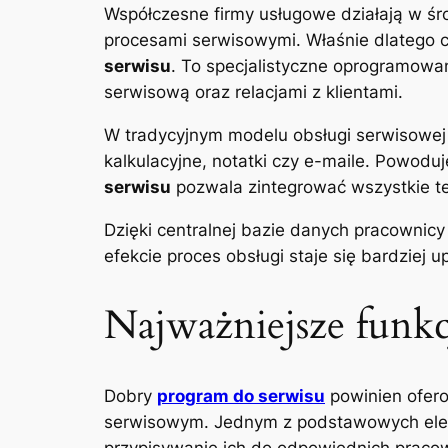
Współczesne firmy usługowe działają w środ
procesami serwisowymi. Właśnie dlatego c
serwisu
. To specjalistyczne oprogramow
serwisową oraz relacjami z klientami.
W tradycyjnym modelu obsługi serwisowej 
kalkulacyjne, notatki czy e-maile. Powodu
serwisu
pozwala zintegrować wszystkie t
Dzięki centralnej bazie danych pracownic
efekcie proces obsługi staje się bardziej
Najważniejsze funk
Dobry
program do serwisu
powinien ofero
serwisowym. Jednym z podstawowych eleme
przypisywanie ich do odpowiednich pracow