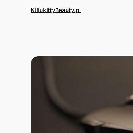
Przejdź
KillukittyBeauty.pl
do
treści