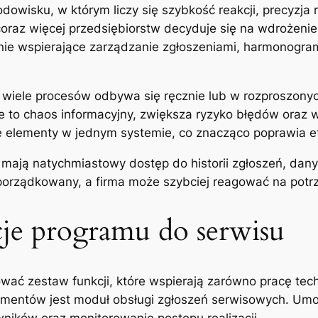
owisku, w którym liczy się szybkość reakcji, precyzja r
oraz więcej przedsiębiorstw decyduje się na wdrożenie 
anie wspierające zarządzanie zgłoszeniami, harmonogr
wiele procesów odbywa się ręcznie lub w rozproszonyc
je to chaos informacyjny, zwiększa ryzyko błędów oraz w
e elementy w jednym systemie, co znacząco poprawia e
y mają natychmiastowy dostęp do historii zgłoszeń, dan
 uporządkowany, a firma może szybciej reagować na potr
cje programu do serwisu
wać zestaw funkcji, które wspierają zarówno pracę tech
ntów jest moduł obsługi zgłoszeń serwisowych. Umożl
ników oraz monitorowanie postępu realizacji.