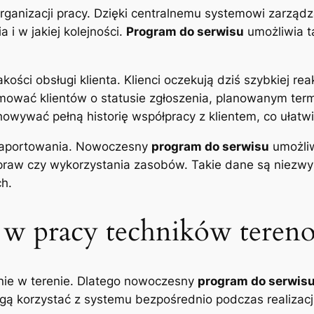
organizacji pracy. Dzięki centralnemu systemowi zarząd
 i w jakiej kolejności.
Program do serwisu
umożliwia t
ści obsługi klienta. Klienci oczekują dziś szybkiej reakc
ować klientów o statusie zgłoszenia, planowanym term
owywać pełną historię współpracy z klientem, co ułatw
i raportowania. Nowoczesny
program do serwisu
umożliw
napraw czy wykorzystania zasobów. Takie dane są niezw
ch.
 w pracy techników tere
nie w terenie. Dlatego nowoczesny
program do serwis
ogą korzystać z systemu bezpośrednio podczas realizacji